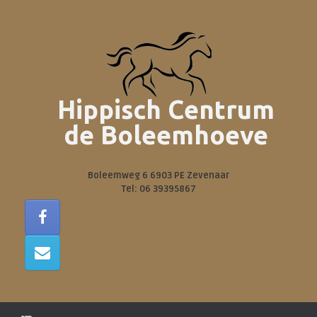
Ga
naar
de
inhoud
Hippisch Centrum
de Boleemhoeve
Boleemweg 6 6903 PE Zevenaar
Tel: 06 39395867